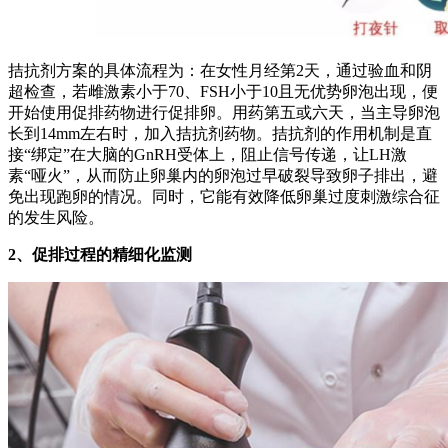
拮抗剂方案的具体流程为：在女性月经第2天，通过验血和阴
超检查，若雌激素小于70、FSH小于10且无优势卵泡出现，便
开始使用促排药物进行促排卵。用药第五或六天，当主导卵泡
长到14mm左右时，加入拮抗剂药物。拮抗剂的作用机制是直
接“绑定”在大脑的GnRH受体上，阻止信号传递，让LH激
素“哑火”，从而防止卵巢内的卵泡过早破裂导致卵子排出，避
免出现跑卵的情况。同时，它能有效降低卵巢过度刺激综合征
的发生风险。
2、促排过程的精细化监测