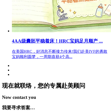
4AA级囊胚平稳着床！HRC宝妈足月顺产 ...
在美国HRC，好消息不断接力传来!我们赴美IVF的勇敢
宝妈顺利圆梦，一周期喜获4个高...
现在就联络，您的专属
赴美顾问
Now contact you
我要寻求答案…