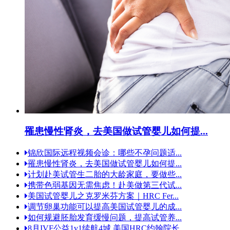
罹患慢性肾炎，去美国做试管婴儿如何提...
锦欣国际远程视频会诊：哪些不孕问题适...
罹患慢性肾炎，去美国做试管婴儿如何提...
计划赴美试管生二胎的大龄家庭，要做些...
携带色弱基因无需焦虑！赴美做第三代试...
美国试管婴儿之克罗米芬方案｜HRC Fer...
调节卵巢功能可以提高美国试管婴儿的成...
如何规避胚胎发育缓慢问题，提高试管养...
8月IVF公益1v1续航4城 美国HRC约翰院长...