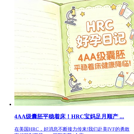
4AA级囊胚平稳着床！HRC宝妈足月顺产 ...
在美国HRC，好消息不断接力传来!我们赴美IVF的勇敢