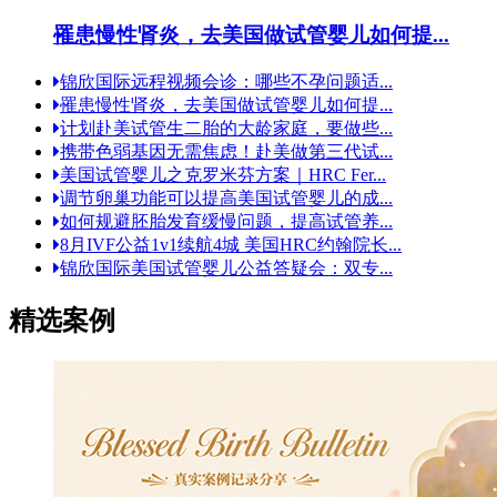
罹患慢性肾炎，去美国做试管婴儿如何提...
锦欣国际远程视频会诊：哪些不孕问题适...
罹患慢性肾炎，去美国做试管婴儿如何提...
计划赴美试管生二胎的大龄家庭，要做些...
携带色弱基因无需焦虑！赴美做第三代试...
美国试管婴儿之克罗米芬方案｜HRC Fer...
调节卵巢功能可以提高美国试管婴儿的成...
如何规避胚胎发育缓慢问题，提高试管养...
8月IVF公益1v1续航4城 美国HRC约翰院长...
锦欣国际美国试管婴儿公益答疑会：双专...
精选案例