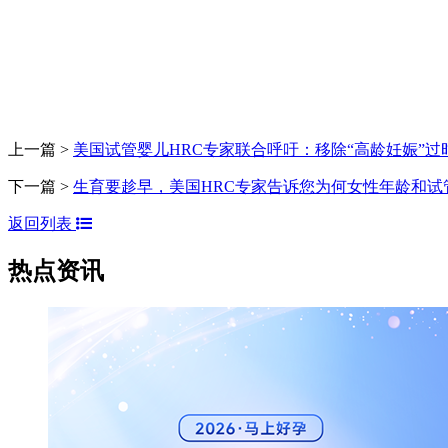
上一篇 >
美国试管婴儿HRC专家联合呼吁：移除“高龄妊娠”
下一篇 >
生育要趁早，美国HRC专家告诉您为何女性年龄和试
返回列表
热点资讯