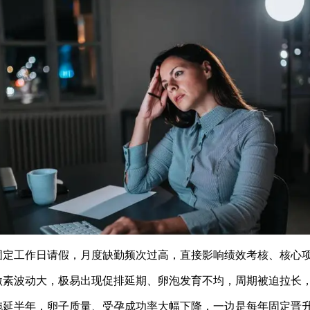
需要固定工作日请假，月度缺勤频次过高，直接影响绩效考核、核心
激素波动大，极易出现促排延期、卵泡发育不均，周期被迫拉长
每拖延半年，卵子质量、受孕成功率大幅下降，一边是每年固定晋