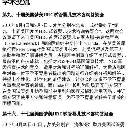
学术交流
第九、十届美国梦美HRC试管婴儿技术咨询答疑会
2016年9月4日和9月7日，梦美分别在北京、成都举办了“第
九、十届美国梦美HRC试管婴儿技术咨询答疑会”。这两次会
议邀请了来自美国HRC首席试管婴儿专家杰恩•弗雷德里克
（Jane L.Frederick）和帕萨迪纳中文护士长Linda。在梦美首席
执行官Peter Deng对美国试管婴儿技术、赴美流程以及第三方
辅助生殖做详细讲解之后，杰恩医生侧重介绍了美国试管婴儿
最前沿的科技成就，包括对PGS/PGD基因筛查技术、NGS基
因筛查技术的意义、适用对象和过程的详细解析。之后杰恩医
生对每一位不孕不育患者提出的问题进行详细的分析和解答，
并提出个性化、科学化的诊疗建议，让参会的众多不孕不育患
者重燃起生育的希望。而Linda护士长则为到场嘉宾们介绍了
在美国试管婴儿助孕周期中用到的医疗器械和常用药品，并详
细介绍了使用方法和注意事项，为不孕不育患者解答了相关的
困惑问题。
第十六、十七届美国梦美HRC试管婴儿技术咨询答疑会
2017年4月09日/12日，
梦美分别在上海和深圳举办美国试管婴