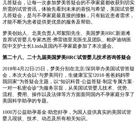
儿答疑会，让每一次参加梦美答疑会的不孕家庭都收获到切实
所需的试管资讯，体验先看到未来的喜悦与希望，美国试管婴
儿答疑会，是与不孕家庭最直接的接触，只有贴近患者需求，
才能不断为患者提供更优质的服务及帮助。
梦美创始人、北美负责人邓絮阳先生、美国梦美HRC新港滩
首席试管婴儿专家杰恩·弗雷德里克医生及团队、帕萨迪纳医
院中文护士长Linda及国内不孕家庭参加了本次盛会。
第二十八、二十九届
美国梦美HRC试管婴儿技术咨询答疑会
2018年4月22日/25日，梦美分别在北京/深圳举办美国试管答疑
会，本次大会以“与梦美同行，生健康宝宝!2018·爸爸妈妈带
我回家”为答疑会主题，以“知识科普·公益答疑·制定专属方案·
一对一私密会诊”为服务宗旨，从美国试管婴儿技术、优势、
流程、费用、操作以及法律等方方面面同国内不孕家庭分享了
美国科学助孕的专题。
1000万公益助孕基金·助您好孕，为国人提供真实的美国试管
婴儿现状、技术、动态及所有相关知识。