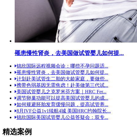
罹患慢性肾炎，去美国做试管婴儿如何提...
锦欣国际远程视频会诊：哪些不孕问题适...
罹患慢性肾炎，去美国做试管婴儿如何提...
计划赴美试管生二胎的大龄家庭，要做些...
携带色弱基因无需焦虑！赴美做第三代试...
美国试管婴儿之克罗米芬方案｜HRC Fer...
调节卵巢功能可以提高美国试管婴儿的成...
如何规避胚胎发育缓慢问题，提高试管养...
8月IVF公益1v1续航4城 美国HRC约翰院长...
锦欣国际美国试管婴儿公益答疑会：双专...
精选案例