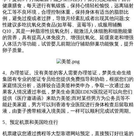
健康膳食，每天进行有氧锻炼，保持心情轻松愉悦，远离辐射
化工等不良环境，合理控制体重，保持身体有适当的脂肪比
例，避免过瘦或者过胖，导致月经紊乱或者出现其他问题;女
性建议多吃抗氧化类食品(如草莓、蓝莓等)，或服用辅酶
Q10，其是一种脂溶性抗氧化剂，能激活人体细胞和细胞能量
的营养，具有提高人体免疫力、增强抗氧化、延缓衰老和增强
人体活力等功能，试管婴儿前期治疗辅助卵巢功能恢复，提升
卵子质量。
4、办理签证。没有美签的客人需要办理签证，梦美生命生殖
集团有专业的签证专员给您提供免费指导和协助，根据您们的
家庭情况分析，选择较合适美签种类申办，争取一次通过;如
果客人情况通过率低，梦美生命美国EDEN医院还可以向您们
提供《医疗邀请函》来助力美签;而对某些男方为公务员等不
能赴美家庭，男方可以到香港专业医院进行身体检查后留取精
液，由妻子携带精液入境美国，一样可以顺利完成试管周期。
5、预定机票和美国吃住行
机票建议您通过携程等大型靠谱网站预定，直接预订好往返的