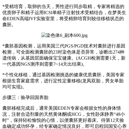
*受精培育，取卵的当天，男性进行同步取精，专家将精选的
优质卵子和精子运用ICSI单精子注射技术受精结合，在梦美生
命EDEN高端IVF实验室里，将受精卵培育到较佳移植状态的
囊胚。
*囊胚基因检测，运用美国三代PGS/PGD技术对囊胚进行基因
检测，可全面检测囊胚的23对染色体是否异常，诊断出274种
遗传病，从基因层面确保宝宝健康。(ACGH检测需要1天，新
一代基因NGS测序则需要7~14天出结果)。
*个性化移植，通过基因检测挑选的健康优质囊胚，美国专家
根据生育家庭需求，进行定性定量移植(龙凤双胎，男女单胎
均可实现)。
步骤三：验孕回国养胎
囊胚移植完成后，通常美国EDEN专家会根据女性的身体情
况，注射合适剂量的天然黄体酮或HCG，女性卧床静养“48小
时”，保持轻松愉悦的心情，以便囊胚更好着床。待第12天验
血确定成功怀孕，经专家确定情况良好，即可启程回国安心养