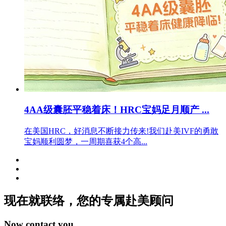
4AA级囊胚平稳着床！HRC宝妈足月顺产 ...
在美国HRC，好消息不断接力传来!我们赴美IVF的勇敢
宝妈顺利圆梦，一周期喜获4个高...
现在就联络，您的专属
赴美顾问
Now contact you