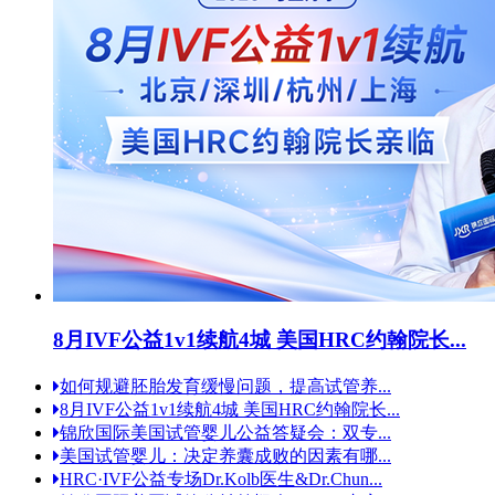
8月IVF公益1v1续航4城 美国HRC约翰院长...
如何规避胚胎发育缓慢问题，提高试管养...
8月IVF公益1v1续航4城 美国HRC约翰院长...
锦欣国际美国试管婴儿公益答疑会：双专...
美国试管婴儿：决定养囊成败的因素有哪...
HRC·IVF公益专场Dr.Kolb医生&Dr.Chun...