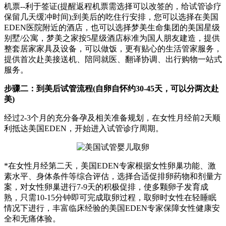
机票--利于签证(提醒返程机票需选择可以改签的，给试管诊疗
保留几天缓冲时间);到美后的吃住行安排，您可以选择在美国
EDEN医院附近的酒店，也可以选择梦美生命集团的美国星级
别墅/公寓，梦美之家按5星级酒店标准为国人朋友建造，提供
整套居家家具及设备，可以做饭，更有贴心的生活管家服务，
提供首次赴美接送机、陪同就医、翻译协调、出行购物一站式
服务。
步骤二：到美后试管流程(自卵自怀约30-45天，可以分两次赴
美)
经过2-3个月的充分备孕及相关准备规划，在女性月经前2天顺
利抵达美国EDEN，开始进入试管诊疗周期。
*在女性月经第二天，美国EDEN专家根据女性卵巢功能、激
素水平、身体条件等综合评估，选择合适促排卵药物和剂量方
案，对女性卵巢进行7-9天的积极促排，使多颗卵子发育成
熟，只需10-15分钟即可完成取卵过程，取卵时女性在轻睡眠
情况下进行，丰富临床经验的美国EDEN专家保障女性健康安
全和无痛体验。