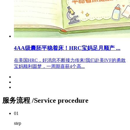
4AA级囊胚平稳着床！HRC宝妈足月顺产 ...
在美国HRC，好消息不断接力传来!我们赴美IVF的勇敢
宝妈顺利圆梦，一周期喜获4个高...
服务流程
/Service procedure
01
step