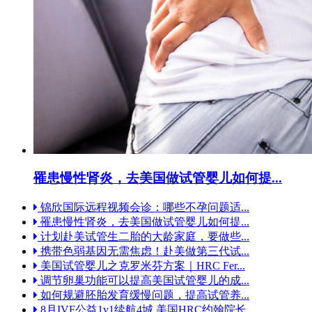
罹患慢性肾炎，去美国做试管婴儿如何提...
锦欣国际远程视频会诊：哪些不孕问题适...
罹患慢性肾炎，去美国做试管婴儿如何提...
计划赴美试管生二胎的大龄家庭，要做些...
携带色弱基因无需焦虑！赴美做第三代试...
美国试管婴儿之克罗米芬方案｜HRC Fer...
调节卵巢功能可以提高美国试管婴儿的成...
如何规避胚胎发育缓慢问题，提高试管养...
8月IVF公益1v1续航4城 美国HRC约翰院长...