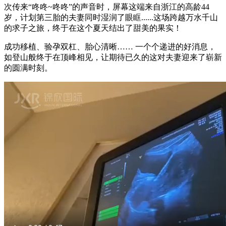
次传来“咚咚~咚咚”的声音时，屏幕这端来自浙江的高龄44
岁，计划第三胎的夫妻同时湿润了眼眶......这场跨越万水千山
的求子之旅，终于在这个夏天结出了甜美的果实！
成功移植、验孕双杠、胎心清晰…… 一个个递进的好消息，
如登山般终于在顶峰相见，让期待已久的这对夫妻迎来了崭新
的圆满时刻。