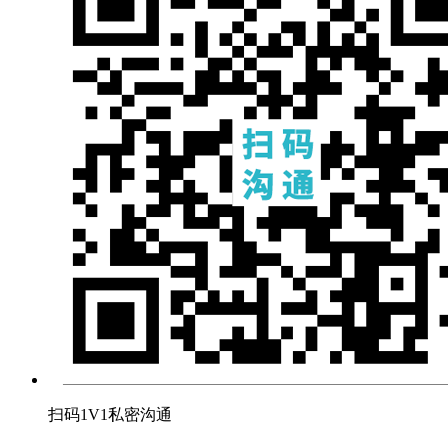
扫码1V1私密沟通